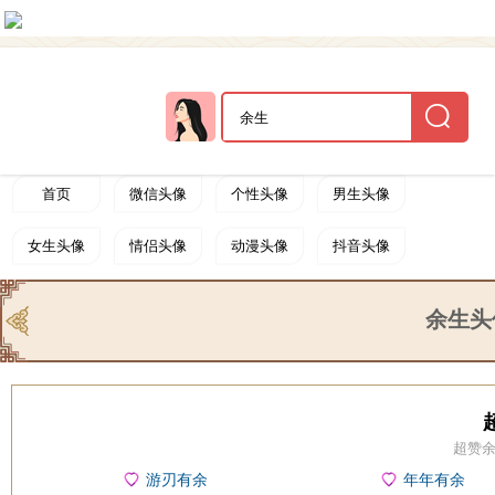
首页
微信头像
个性头像
男生头像
女生头像
情侣头像
动漫头像
抖音头像
卡通头像
可爱头像
搞笑头像
非主流头像
余生头
唯美头像
文字头像
帅哥头像
闺蜜头像
黑白头像
明星头像
游戏头像
欧美头像
超赞余
动态头像
余生
美女头像
游刃有余
年年有余