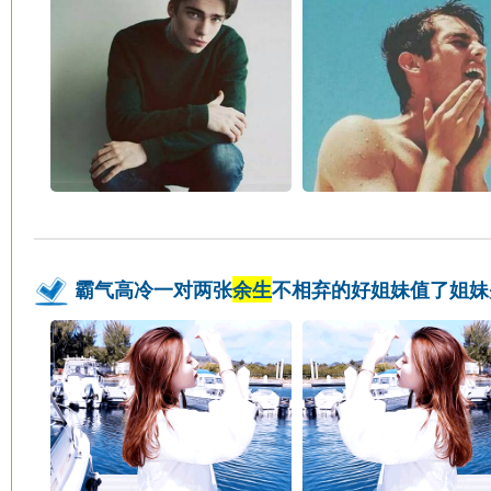
霸气高冷一对两张
余生
不相弃的好姐妹值了姐妹