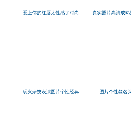
爱上你的红唇太性感了时尚
真实照片高清成熟
漂亮的女生霸气头像
玩火杂技表演图片个性经典
图片个性签名
头像