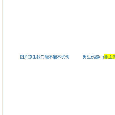
图片凉生我们能不能不忧伤
男生伤感qq
非主
电视剧演员QQ头像