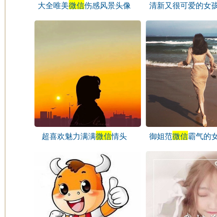
大全唯美
微信
伤感风景头像
清新又很可爱的女
头像
超喜欢魅力满满
微信
情头
御姐范
微信
霸气的
头像