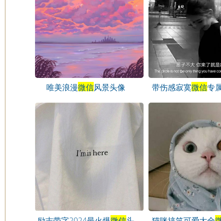
唯美浪漫
微信
风景头像
带伤感寂寞
微信
专
像
励志带字2024最火爆
微信
头
猫咪搞笑可爱大全