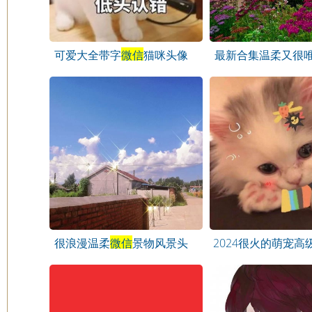
可爱大全带字
微信
猫咪头像
最新合集温柔又很
头像
很浪漫温柔
微信
景物风景头
2024很火的萌宠高
像
像