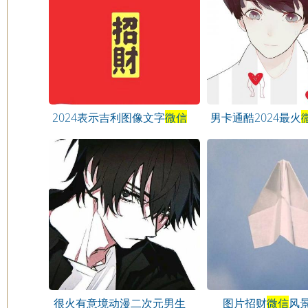
2024表示吉利图像文字
微信
男卡通酷2024最火
头像
很火有意境动漫二次元男生
图片招财
微信
风