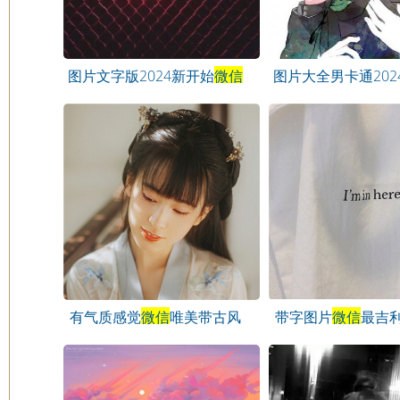
图片文字版2024新开始
微信
图片大全男卡通202
头像
像
有气质感觉
微信
唯美带古风
带字图片
微信
最吉
的头像
像