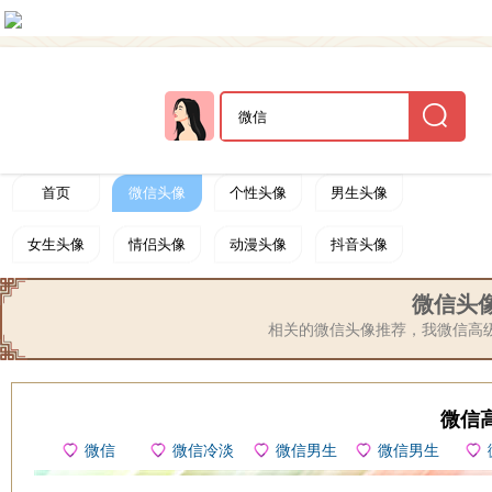
首页
微信头像
个性头像
男生头像
女生头像
情侣头像
动漫头像
抖音头像
卡通头像
可爱头像
搞笑头像
非主流头像
微信头像
相关的微信头像推荐，我微信高
唯美头像
文字头像
帅哥头像
闺蜜头像
黑白头像
明星头像
游戏头像
欧美头像
微信
微信
微信冷淡
微信男生
微信男生
动态头像
美女头像
大全
背影