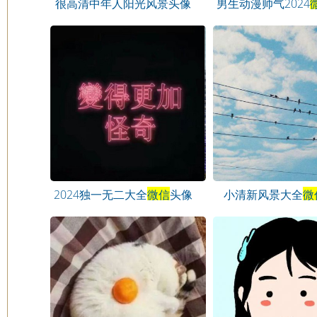
很高清中年人阳光风景头像
男生动漫帅气2024
2024独一无二大全
微信
头像
小清新风景大全
微