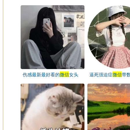
像
伤感最新最好看的
微信
女头
逼死强迫症
微信
带
像
头像