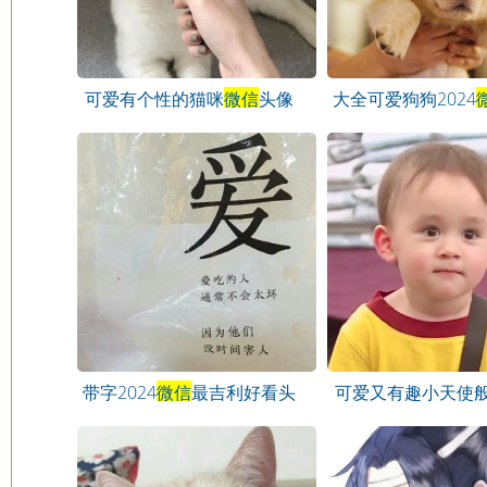
可爱有个性的猫咪
微信
头像
大全可爱狗狗2024
头像
带字2024
微信
最吉利好看头
可爱又有趣小天使
像
微信
头像