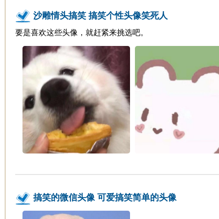
沙雕情头搞笑 搞笑个性头像笑死人
要是喜欢这些头像，就赶紧来挑选吧。
搞笑的微信头像 可爱搞笑简单的头像