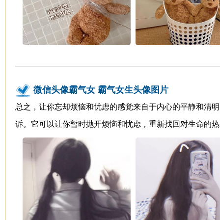
微信头像霸气女 霸气女生头像图片
总之，让你忘却烦恼和忧虑的感觉来自于内心的平静和清明
诉。它可以让你暂时抛开烦恼和忧虑，重新找回对生命的热