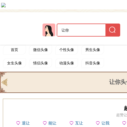
首页
微信头像
个性头像
男生头像
女生头像
情侣头像
动漫头像
抖音头像
卡通头像
可爱头像
搞笑头像
非主流头像
让你头
唯美头像
文字头像
帅哥头像
闺蜜头像
黑白头像
明星头像
游戏头像
欧美头像
超赞让
动态头像
让你
美女头像
退让
能让
互让
让我