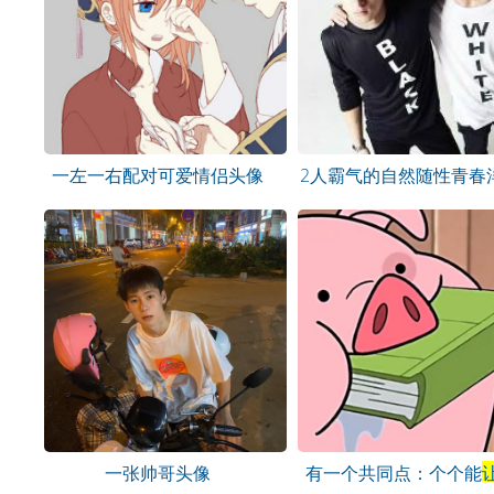
一左一右配对可爱情侣头像
2人霸气的自然随性青春
时尚兄弟头像
一张帅哥头像
有一个共同点：个个能