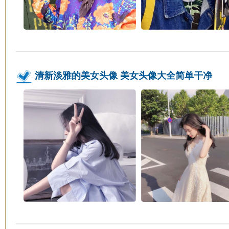
清新淡雅的美女头像 美女头像大全简单干净