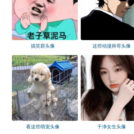
搞笑群头像
这些动漫帅哥头像
看这些萌宠头像
干净女生头像