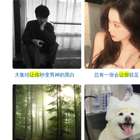
大集结
让你
秒变男神的黑白
总有一张会
让你
驻足
男生头像