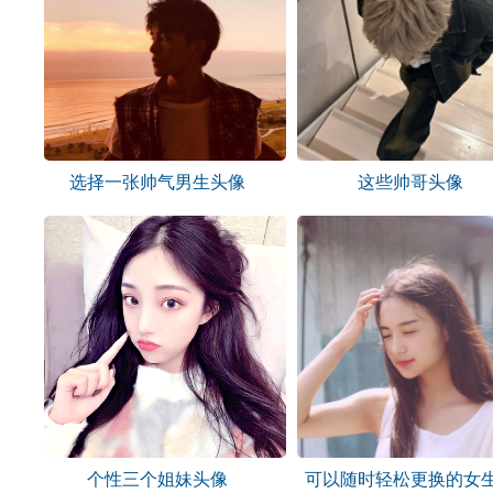
选择一张帅气男生头像
这些帅哥头像
个性三个姐妹头像
可以随时轻松更换的女