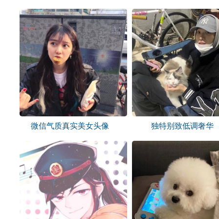
像
微信气质真实美女头像
独特别致低调奢华