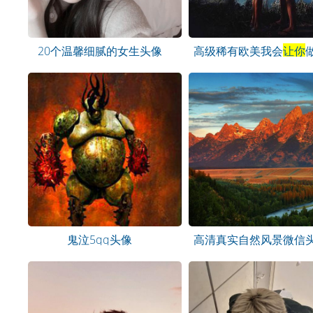
20个温馨细腻的女生头像
高级稀有欧美我会
让你
幸福的人情侣头像
鬼泣5qq头像
高清真实自然风景微信