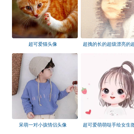
超可爱猫头像
超拽的长的超级漂亮的
爱的qq爆闪女生头像
呆萌一对小孩情侣头像
超可爱萌萌哒手绘女生
可爱头像