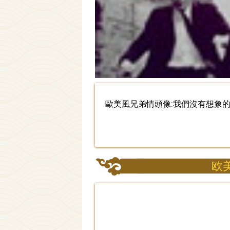
歐美風兄弟情頭像:我們沒有想象
欧