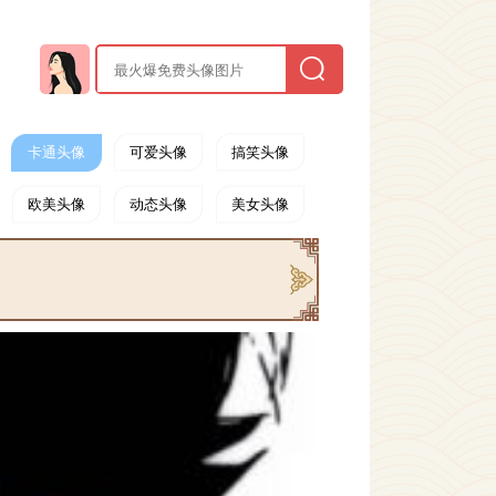
卡通头像
可爱头像
搞笑头像
欧美头像
动态头像
美女头像