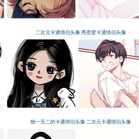
二次元卡通情侣头像 秀恩爱卡通情侣头像
独一无二的卡通情侣头像 二次元卡通情侣头像