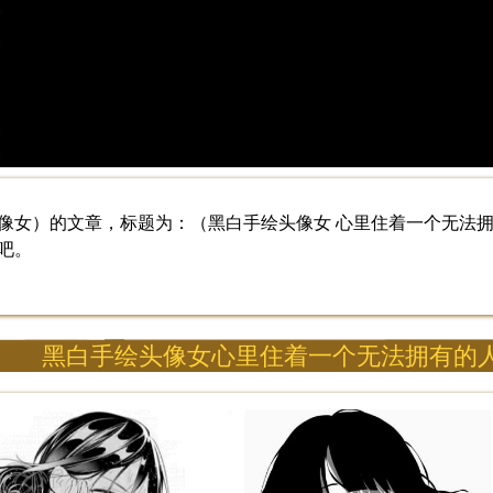
像女）的文章，标题为：（黑白手绘头像女 心里住着一个无法
吧。
黑白手绘头像女心里住着一个无法拥有的