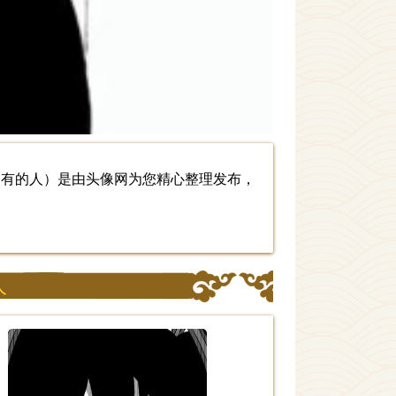
拥有的人）是由头像网为您精心整理发布，
人