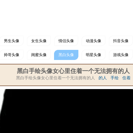
男生头像
女生头像
情侣头像
动漫头像
抖音头像
帅哥头像
闺蜜头像
黑白头像
明星头像
游戏头像
黑白手绘头像女心里住着一个无法拥有的人
黑白手绘头像女心里住着一个无法拥有的人
的人
手绘
住着