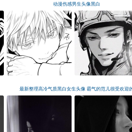
动漫伤感男生头像黑白
最新整理高冷气质黑白女生头像 霸气的范儿很受欢迎