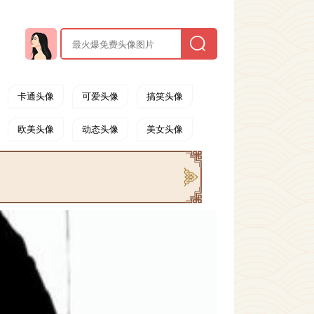
卡通头像
可爱头像
搞笑头像
欧美头像
动态头像
美女头像