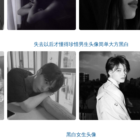
失去以后才懂得珍惜男生头像简单大方黑白
黑白女生头像