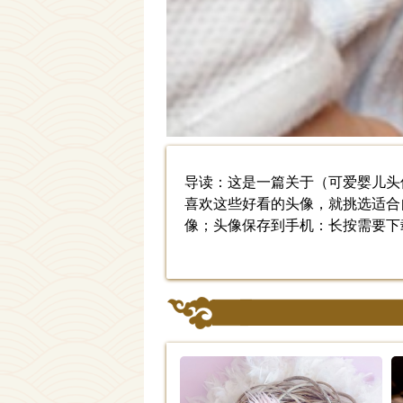
导读：这是一篇关于（可爱婴儿头
喜欢这些好看的头像，就挑选适合
像；头像保存到手机：长按需要下