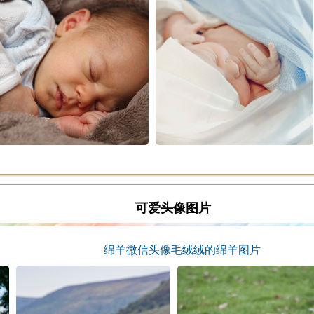
可爱头像图片
绵羊微信头像毛绒绒的绵羊图片