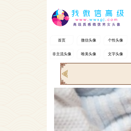
首页
微信头像
个性头像
非主流头像
唯美头像
文字头像
头像大全