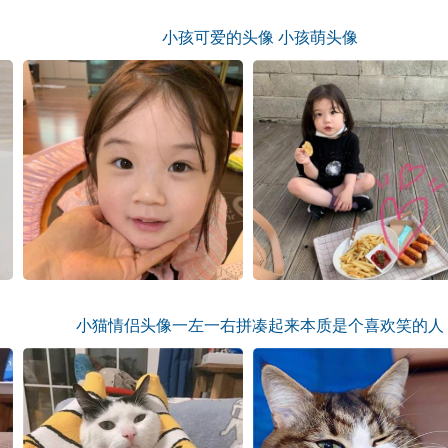
小孩可爱的头像 小孩萌头像
小猫情侣头像一左一右拼凑起来本质是个喜欢笑的人