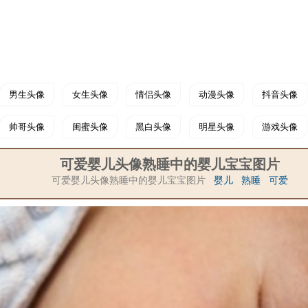
男生头像
女生头像
情侣头像
动漫头像
抖音头像
帅哥头像
闺蜜头像
黑白头像
明星头像
游戏头像
可爱婴儿头像熟睡中的婴儿宝宝图片
可爱婴儿头像熟睡中的婴儿宝宝图片
婴儿
熟睡
可爱