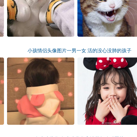
小孩情侣头像图片一男一女 活的没心没肺的孩子