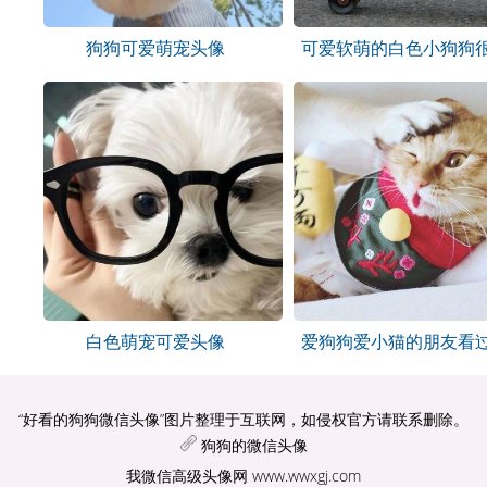
狗狗可爱萌宠头像
可爱软萌的白色小狗狗
的狗狗头像
白色萌宠可爱头像
爱狗狗爱小猫的朋友看
“好看的狗狗微信头像”图片整理于互联网，如侵权官方请联系删除。
狗狗的微信头像
我微信高级头像网
www.wwxgj.com