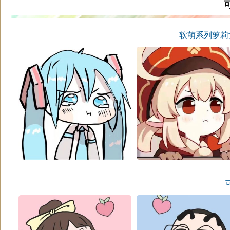
软萌系列萝莉