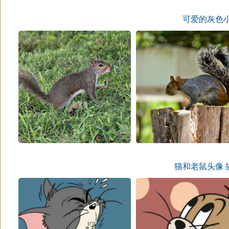
可爱的灰色
猫和老鼠头像